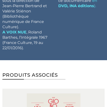
sous la direction de
ce documentaire
en
Jean-Pierre Bertrand et
DVD, INA éditions
).
Valérie Stiénon
(Bibliothèque
numérique de France
Culture).
A VOIX NUE
, Roland
Barthes, l’Intégrale 1967
(France Culture, 19 au
22/01/2016).
PRODUITS ASSOCIÉS