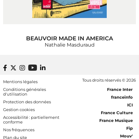
BEAUVOIR MADE IN AMERICA
Nathalie Masduraud
Footer bottom
Tous droits réservés © 2026
Mentions légales
[RDF] Pied de page - Mobile
Conditions générales
France Inter
d'utilisation
franceinfo
Protection des données
ICI
Gestion cookies
France Culture
Accessibilité : partiellement
France Musique
conforme
Fip
Nos fréquences
Mouv'
Plan du site