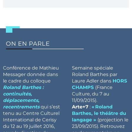
ON EN PARLE
Conférence de Mathieu
Semaine spéciale
Messager donnée dans
Roland Barthes par
le cadre du colloque
Laure Adler dans
HORS
Roland Barthes :
CHAMPS
(France
continuités,
Culture, du 7 au
déplacements,
11/09/2015).
recentrements
qui s’est
Arte+7
:
« Roland
tenu au Centre Culturel
Barthes, le théâtre du
International de Cerisy
langage »
(projection le
du 12 au 19 juillet 2016,
23/09/2015). Retrouvez