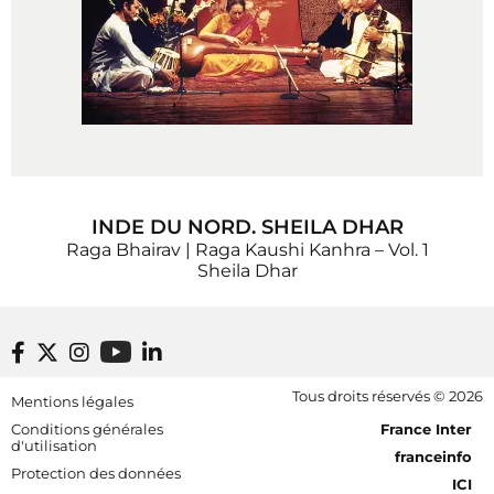
INDE DU NORD. SHEILA DHAR
Raga Bhairav | Raga Kaushi Kanhra – Vol. 1
Sheila Dhar
Footer bottom
Tous droits réservés © 2026
Mentions légales
[RDF] Pied de page - Mobile
Conditions générales
France Inter
d'utilisation
franceinfo
Protection des données
ICI