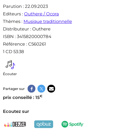
Parution
: 22.09.2023
Editeurs
:
Outhere / Ocora
Thèmes
:
Musique traditionnelle
Distributeur
: Outhere
ISBN
: 3415820000784
Référence
: C560261
1 CD 53:38
Écouter
Partager sur
€
prix conseillé : 15
Ecoutez sur