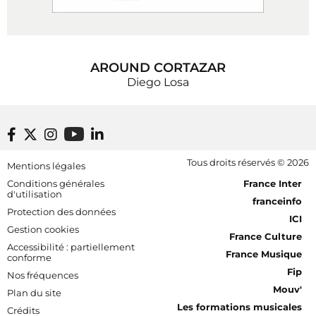
AROUND CORTAZAR
Diego Losa
Footer bottom
Tous droits réservés © 2026
Mentions légales
[RDF] Pied de page - Mobile
Conditions générales
France Inter
d'utilisation
franceinfo
Protection des données
ICI
Gestion cookies
France Culture
Accessibilité : partiellement
France Musique
conforme
Fip
Nos fréquences
Mouv'
Plan du site
Les formations musicales
Crédits