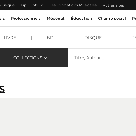
 Musique
Fip
Mouv'
Les Formations Musicales
Autres sites
ers
Professionnels
Mécénat
Éducation
Champ social
P
LIVRE
BD
DISQUE
J
COLLECTIONS
s