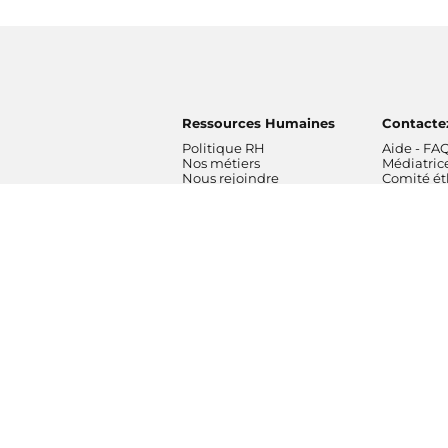
Ressources Humaines
Contacte
Politique RH
Aide - FA
Nos métiers
Médiatric
Nous rejoindre
Comité é
Radios
Formatio
France Inter
Orchestre
franceinfo
France
ICI
Orchestre
France Culture
de Radio 
France Musique
Chœur de 
Fip
Maîtrise 
Mouv'