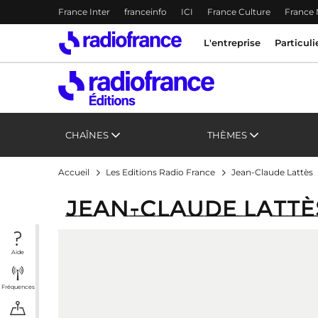
Menu-header
France Inter
franceinfo
ICI
France Culture
France
Accès direct :
Menu principal
Menu principal
Contenu
L'entreprise
Particuli
CHAÎNES
THÈMES
Accueil
Les Editions Radio France
Jean-Claude Lattès
Jean-Claude Lattè
Aide
Fréquences