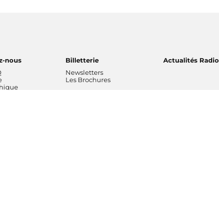
z-nous
Billetterie
Actualités Radi
Q
Newsletters
e
Les Brochures
thique
ns musicales
L'entreprise
Professionnels
 National de
Chiffres clés rapports
Radio France Stu
Nos valeurs
Radio France Publ
 Philharmonique
Gouvernance
Les Editions Radi
France
Nos missions
Prévisions d'actua
Radio France
Nos engagements
Marché publics
de Radio France
Notre financement
Notre histoire