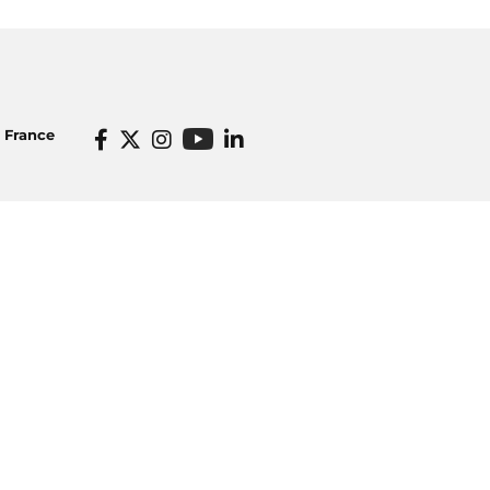
o France
Informations pratiques
dios
Venir à Radio France
icité
Ecouter nos radios
o France
Restaurant Radioeat
lités
Bar Le Belair