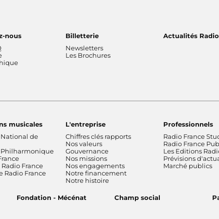
z-nous
Billetterie
Actualités Radi
Q
Newsletters
e
Les Brochures
thique
ns musicales
L'entreprise
Professionnels
 National de
Chiffres clés rapports
Radio France Stu
Nos valeurs
Radio France Publ
 Philharmonique
Gouvernance
Les Editions Radi
France
Nos missions
Prévisions d'actua
Radio France
Nos engagements
Marché publics
de Radio France
Notre financement
Notre histoire
Fondation - Mécénat
Champ social
Pa