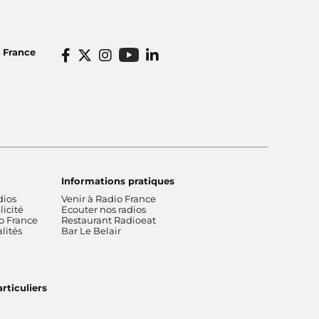
o France
Informations pratiques
dios
Venir à Radio France
icité
Ecouter nos radios
o France
Restaurant Radioeat
lités
Bar Le Belair
rticuliers