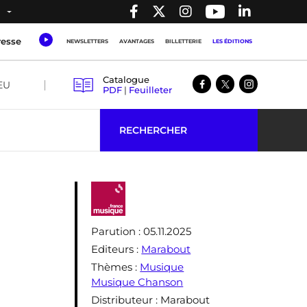
resse
NEWSLETTERS
AVANTAGES
BILLETTERIE
LES ÉDITIONS
Catalogue
EU
PDF
|
Feuilleter
RECHERCHER
Parution
: 05.11.2025
Editeurs
:
Marabout
Thèmes
:
Musique
Musique Chanson
Distributeur
: Marabout