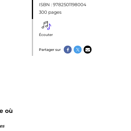
ISBN
: 9782501198004
300 pages
Écouter
Partager sur
re où
es