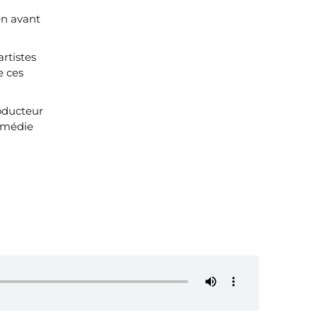
en avant
artistes
e ces
roducteur
omédie