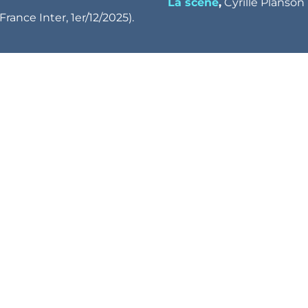
La scène
,
Cyrille Planson
France Inter, 1er/12/2025).