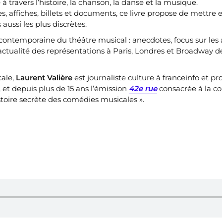
 travers l’histoire, la chanson, la danse et la musique.
, affiches, billets et documents, ce livre propose de mettre 
ussi les plus discrètes.
 contemporaine du théâtre musical : anecdotes, focus sur les 
 l’actualité des représentations à Paris, Londres et Broadway d
cale,
Laurent Valière
est journaliste culture à franceinfo et p
et depuis plus de 15 ans l’émission
42e rue
consacrée à la c
stoire secrète des comédies musicales ».