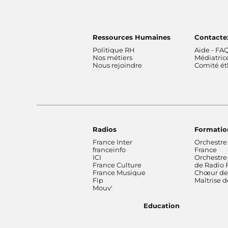
Ressources Humaines
Contacte
Politique RH
Aide - FA
Nos métiers
Médiatric
Nous rejoindre
Comité é
Radios
Formatio
France Inter
Orchestre
franceinfo
France
ICI
Orchestre
France Culture
de Radio 
France Musique
Chœur de 
Fip
Maîtrise 
Mouv'
Education