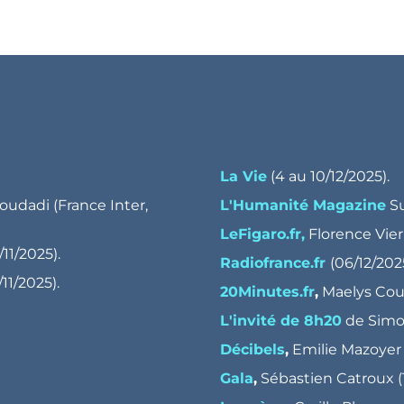
La Vie
(4 au 10/12/2025).
oudadi (France Inter,
L'Humanité Magazine
Su
LeFigaro.fr,
11/2025).
Radiofrance.fr
(06/12/202
11/2025).
20Minutes.fr
,
Maelys Cour
L'invité de 8h20
de Simon
Décibels
,
Emilie Mazoyer (
Gala
,
Sébastien Catroux (