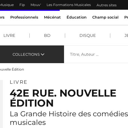
 Musique
Fip
Mouv'
Les Formations Musicales
Autres sites
ers
Professionnels
Mécénat
Éducation
Champ social
P
LIVRE
BD
DISQUE
J
COLLECTIONS
uvelle Édition
LIVRE
42E RUE. NOUVELLE
ÉDITION
La Grande Histoire des comédies
musicales