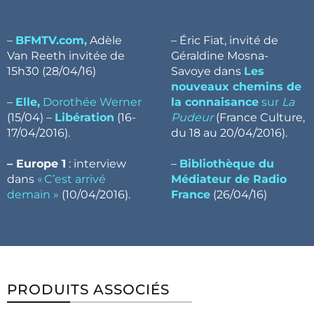
–
BFMTV.com,
Adèle
– Éric Fiat, invité de
Van Reeth invitée de
Géraldine Mosna-
15h30 (28/04/16)
Savoye dans
Les
nouveaux chemins de
–
Elle,
Dorothée Werner
la connaisance
sur
La
(15/04) –
Libération
(16-
Pudeur
(France Culture,
17/04/2016).
du 18 au 20/04/2016).
– Europe 1
: interview
–
Bibliothèque du
dans
« C’est arrivé
Médiateur de Radio
demain »
(10/04/2016).
France
(26/04/16)
PRODUITS ASSOCIÉS