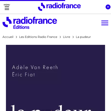
Accès direct :
Menu principal
Contenu
Accueil
Les Editions Radio France
Livre
La pudeur