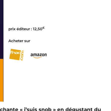
€
prix éditeur : 12,50
Acheter sur
 chante « j’suis snob » en dégustant du