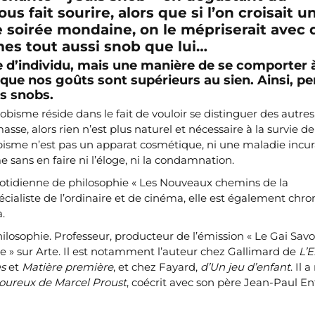
us fait sourire, alors que si l’on croisait u
 soirée mondaine, on le mépriserait avec 
es tout aussi snob que lui…
e d’individu, mais une manière de se comporter 
e que nos goûts sont supérieurs au sien. Ainsi, p
es snobs.
snobisme réside dans le fait de vouloir se distinguer des autres
asse, alors rien n’est plus naturel et nécessaire à la survie de
sme n’est pas un apparat cosmétique, ni une maladie incura
 sans en faire ni l’éloge, ni la condamnation.
uotidienne de philosophie « Les Nouveaux chemins de la
cialiste de l’ordinaire et de cinéma, elle est également chr
.
losophie. Professeur, producteur de l’émission « Le Gai Savoi
hie » sur Arte. Il est notamment l’auteur chez Gallimard de
L’E
es
et
Matière première
, et chez Fayard,
d’Un jeu d’enfant
. Il 
oureux de Marcel Proust
, coécrit avec son père Jean-Paul E