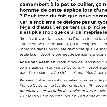
camembert à la petite cuiller, ça no
homme de cette espèce lors d’une
? Peut-être du fait que nous somm
Car le snobisme ne désigne pas un typ
l’égard d’autrui, en partant du princip
n’est plus snob que celui qui méprise l
Rien à voir avec la richesse ou l’éducation : si le 
fait de brandir sa singularité pour échapper à la m
l’homme dans une société démocratique. Le snobi
seule la philosophie permet de penser le snobisme
Adèle Van Reeth
est productrice de l’émission q
connaissance » sur France Culture. Philosophe spé
pour l’émission “Le Cercle” sur Canal Plus Cinéma
Raphaël Enthoven
est normalien et agrégé de phi
France Culture, il présente l’émission « Philosop
du décor
,
Le philosophe de service et autres text
2013 le Prix Femina essai pour le
Dictionnaire am