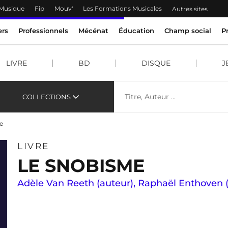
 Musique
Fip
Mouv'
Les Formations Musicales
Autres sites
ers
Professionnels
Mécénat
Éducation
Champ social
P
LIVRE
BD
DISQUE
J
COLLECTIONS
e
LIVRE
LE SNOBISME
Adèle Van Reeth (auteur)
,
Raphaël Enthoven (