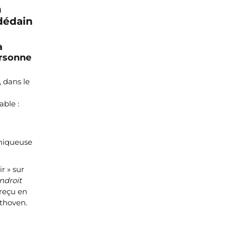
n
dédain
à
ersonne
, dans le
ble :
oniqueuse
r » sur
ndroit
a reçu en
nthoven.