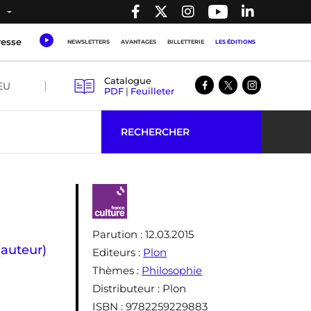
resse
NEWSLETTERS
AVANTAGES
BILLETTERIE
LES ÉDITIONS
Catalogue
EU
PDF
|
Feuilleter
RECHERCHER
Parution
: 12.03.2015
auteur)
Editeurs
:
Plon
Thèmes
:
Philosophie
Distributeur
: Plon
ISBN
: 9782259229883