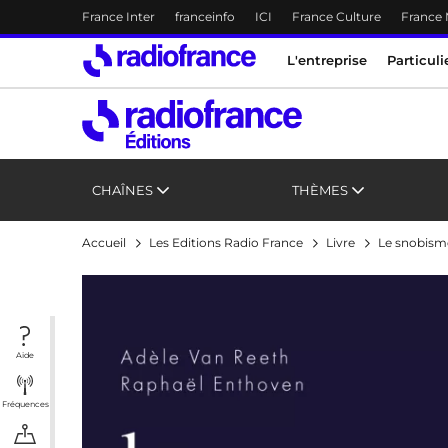
Menu-header
France Inter
franceinfo
ICI
France Culture
France
Accès direct :
Menu principal
Menu principal
Contenu
L'entreprise
Particuli
CHAÎNES
THÈMES
Accueil
Les Editions Radio France
Livre
Le snobism
Aide
Fréquences