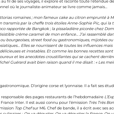
 au fil de ses voyages, il explore et raconte toute l’étendue de
sonnel où le journaliste-animateur se livre comme jamais…
attorias romaines ; mon fameux cake au citron emprunté à Ma
 transmis par la cheffe trois étoiles Anne-Sophie Pic, qui la t
co rapportée de Bangkok ; la pissaladière picorée chez Dom
irrésistible crème caramel de mon enfance… J’ai rassemblé dan
s ou bourgeoises, street food ou gastronomiques, mijotées ou 
asiatiques… Elles se nourrissent de toutes les influences mais
délicieuses et inratables. Et comme les bonnes recettes sont
savoureux et les anecdotes croustillantes qui se cachent derrièr
Michel Guérard avait bien raison quand il me disait : « Les mei
 gastronomique. D’origine corse et lyonnaise. Il a fait ses étud
 responsable des pages restaurants de l’hebdo­madaire
L’Exp
 France Inter. Il est aussi connu pour l’émis­sion
Très Très Bo
émission
Top Chef
sur M6. Chef de bande, il a écrit avec ses ac
 culinaires :
On va déguster
,
On va déguster la France
,
On v