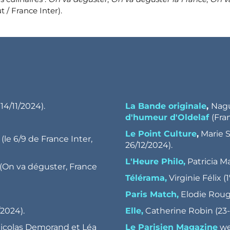
 / France Inter).
 14/11/2024).
La Bande originale
,
Nagu
d'humeur d'Oldelaf
(Fra
Le Point Culture
,
Marie S
(le 6/9 de France Inter,
26/12/2024).
L'Heure Philo,
Patricia Ma
(On va déguster, France
Télérama,
Virginie Félix (1
Paris Match,
Elodie Rouge
/2024).
Elle,
Catherine Robin (23-
icolas Demorand et Léa
Le Parisien Magazine
we