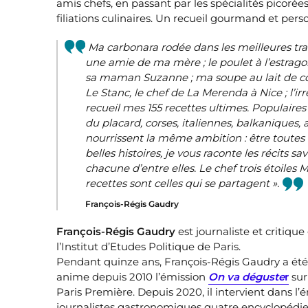
amis chefs, en passant par les spécialités picorées
filiations culinaires. Un recueil gourmand et per
Ma carbonara rodée dans les meilleures tr
une amie de ma mère ; le poulet à l’estragon
sa maman Suzanne ; ma soupe au lait de co
Le Stanc, le chef de La Merenda à Nice ; l’
recueil mes 155 recettes ultimes. Populaire
du placard, corses, italiennes, balkaniques, 
nourrissent la même ambition : être toutes 
belles histoires, je vous raconte les récits 
chacune d’entre elles. Le chef trois étoiles 
recettes sont celles qui se partagent ».
François-Régis Gaudry
François-Régis Gaudry
est journaliste et critique
l’Institut d’Etudes Politique de Paris.
Pendant quinze ans, François-Régis Gaudry a été
anime depuis 2010 l’émission
On va déguste
r
sur
Paris Première. Depuis 2020, il intervient dans l’
journalistes gastronomiques quatre encyclopédies