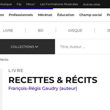
 Musique
Fip
Mouv'
Les Formations Musicales
Autres sites
ers
Professionnels
Mécénat
Éducation
Champ social
P
LIVRE
BD
DISQUE
J
COLLECTIONS
Récits
LIVRE
RECETTES & RÉCITS
François-Régis Gaudry (auteur)