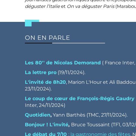
déguster l’Italie
et
On va déguster Paris
(Marabout
ON EN PARLE
Les 80'' de Nicolas Demorand
( France Inter,
La lettre pro
(19/11/2024).
L'invité de 8h20
, Marion L'Hour et Ali Baddou 
23/11/2024).
Le coup de cœur de François-Régis Gaudry
Inter, 24/11/2024)
Quotidien
,
Yann Barthès (TMC, 27/11/2024).
Bonjour ! L'invité
,
Bruce Toussaint (TF1, 03/12
Le débat du 7/10
: la gastronomie des fêtes,
N