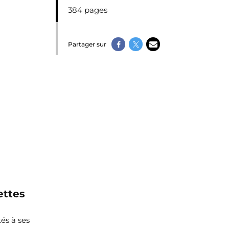
384 pages
Partager sur
ettes
és à ses