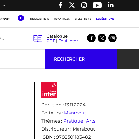
resse
NEWSLETTERS
AVANTAGES
BILLETTERIE
LES ÉDITIONS
Catalogue
EU
PDF
|
Feuilleter
RECHERCHER
Parution
: 13.11.2024
Editeurs
:
Marabout
Thèmes
:
Pratique
Arts
Distributeur
: Marabout
ISBN
: 9782501183482