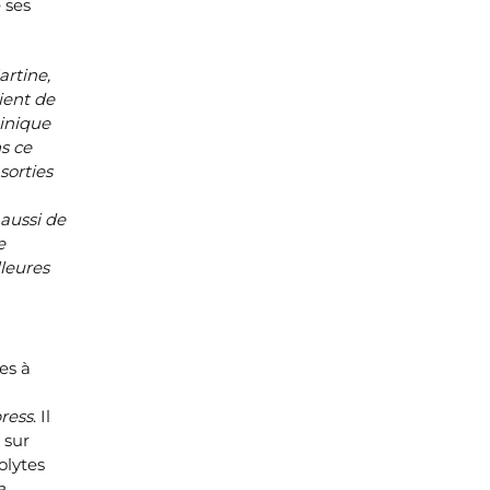
 ses
rtine,
ient de
inique
s ce
sorties
 aussi de
e
lleures
es à
ress
. Il
n
sur
olytes
a