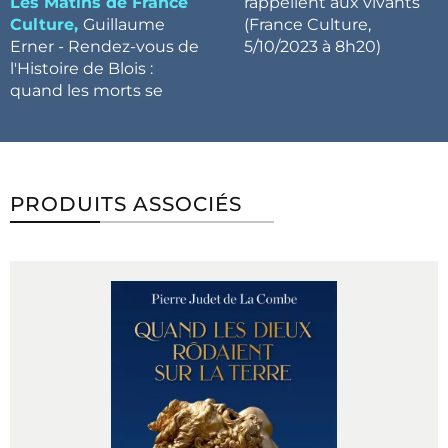
Les Matins de France
rappellent aux vivants
Culture,
Guillaume
(France Culture,
Erner - Rendez-vous de
5/10/2023 à 8h20)
l'Histoire de Blois :
quand les morts se
PRODUITS ASSOCIÉS