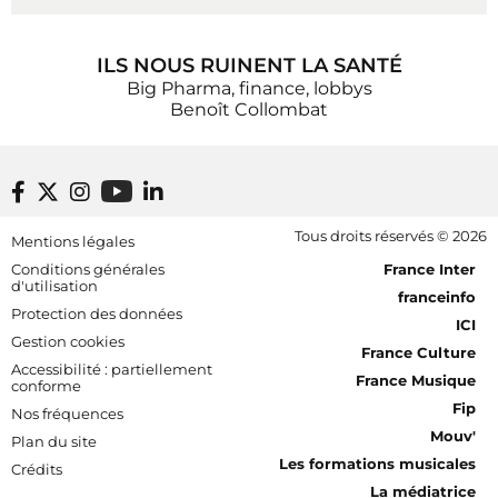
ILS NOUS RUINENT LA SANTÉ
Big Pharma, finance, lobbys
Benoît Collombat
Footer bottom
Tous droits réservés © 2026
Mentions légales
[RDF] Pied de page - Mobile
Conditions générales
France Inter
d'utilisation
franceinfo
Protection des données
ICI
Gestion cookies
France Culture
Accessibilité : partiellement
France Musique
conforme
Fip
Nos fréquences
Mouv'
Plan du site
Les formations musicales
Crédits
La médiatrice