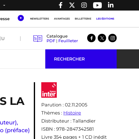
resse
NEWSLETTERS
AVANTAGES
BILLETTERIE
LES ÉDITIONS
Catalogue
EU
PDF
|
Feuilleter
RECHERCHER
S LA
Parution
: 02.11.2005
Thèmes
:
Histoire
Distributeur
: Tallandier
uteur)
,
ISBN
: 978-2847342581
o (préface)
Livre 354 pages + 1 CD inédit