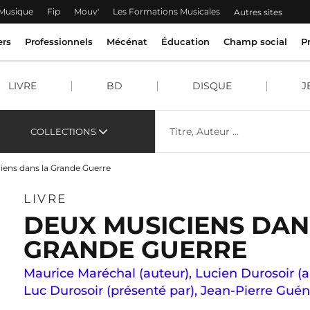
 Musique
Fip
Mouv'
Les Formations Musicales
Autres sites
ers
Professionnels
Mécénat
Éducation
Champ social
P
LIVRE
BD
DISQUE
J
COLLECTIONS
iens dans la Grande Guerre
LIVRE
DEUX MUSICIENS DAN
GRANDE GUERRE
Maurice Maréchal (auteur)
,
Lucien Durosoir (a
Luc Durosoir (présenté par)
,
Jean-Pierre Guén