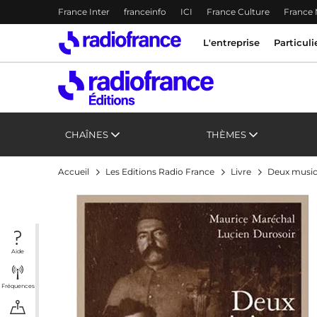
Menu-header
France Inter
franceinfo
ICI
France Culture
France
Accès direct :
Menu principal
Menu principal
Contenu
L'entreprise
Particuli
CHAÎNES
THÈMES
Accueil
Les Editions Radio France
Livre
Deux music
Aide
Fréquences