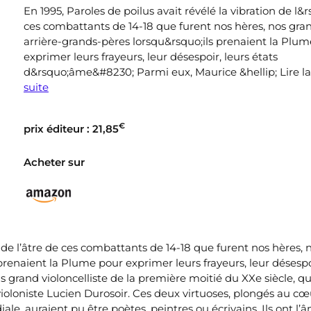
En 1995, Paroles de poilus avait révélé la vibration de l&
ces combattants de 14-18 que furent nos hères, nos gra
arrière-grands-pères lorsqu&rsquo;ils prenaient la Plu
exprimer leurs frayeurs, leur désespoir, leurs états
d&rsquo;âme&#8230; Parmi eux, Maurice &hellip; Lire la
suite
€
prix éditeur : 21,85
Acheter sur
n de l’âtre de ces combattants de 14-18 que furent nos hères, 
prenaient la Plume pour exprimer leurs frayeurs, leur désespoi
 grand violoncelliste de la première moitié du XXe siècle, qui
e violoniste Lucien Durosoir. Ces deux virtuoses, plongés au c
e, auraient pu être poètes, peintres ou écrivains. Ils ont l’