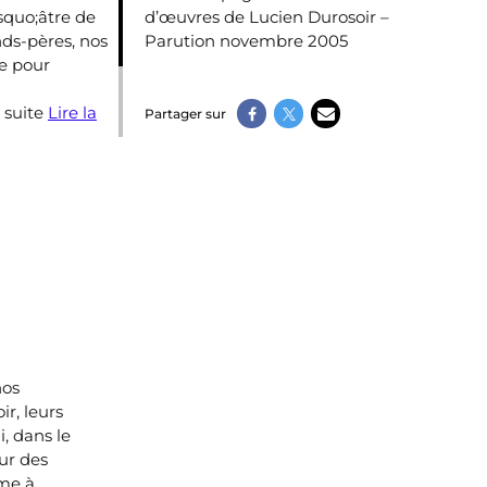
rsquo;âtre de
d’œuvres de Lucien Durosoir –
nds-pères, nos
Parution novembre 2005
me pour
 suite
Lire la
Partager sur
nos
r, leurs
, dans le
œur des
âme à