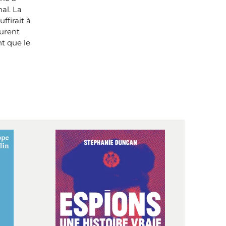
al. La
ffirait à
curent
t que le