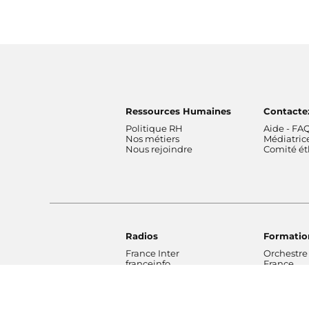
Ressources Humaines
Contacte
Politique RH
Aide - FA
Nos métiers
Médiatric
Nous rejoindre
Comité é
Radios
Formatio
France Inter
Orchestre
franceinfo
France
ICI
Orchestre
France Culture
de Radio 
France Musique
Chœur de 
Fip
Maîtrise 