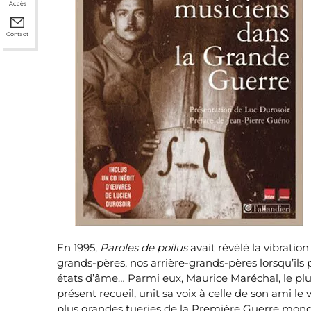
Accès
Contact
En 1995,
Paroles de poilus
avait révélé la vibratio
grands-pères, nos arrière-grands-pères lorsqu’ils 
états d’âme… Parmi eux, Maurice Maréchal, le plus
présent recueil, unit sa voix à celle de son ami l
plus grandes tueries de la Première Guerre mondial