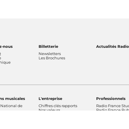
z-nous
Billetterie
Actualités Radi
Q
Newsletters
e
Les Brochures
thique
ns musicales
L'entreprise
Professionnels
 National de
Chiffres clés rapports
Radio France Stu
Nos valeurs
Radio France Publ
 Philharmonique
Gouvernance
Les Editions Radi
France
Nos missions
Prévisions d'actua
Radio France
Nos engagements
Marché publics
de Radio France
Notre financement