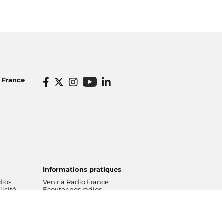
o France
Informations pratiques
dios
Venir à Radio France
icité
Ecouter nos radios
o France
Restaurant Radioeat
lités
Bar Le Belair