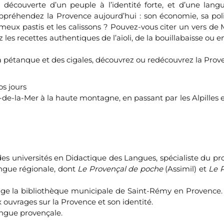
découverte d’un peuple à l’identité forte, et d’une lang
préhendez la Provence aujourd’hui : son économie, sa poli
meux pastis et les calissons ? Pouvez-vous citer un vers de M
es recettes authentiques de l’aïoli, de la bouillabaisse ou e
 la pétanque et des cigales, découvrez ou redécouvrez la Prov
os jours
de-la-Mer à la haute montagne, en passant par les Alpilles e
des universités en Didactique des Langues, spécialiste du pro
angue régionale, dont
Le Provençal de poche
(Assimil) et
Le 
rige la bibliothèque municipale de Saint-Rémy en Provenc
x ouvrages sur la Provence et son identité.
angue provençale.