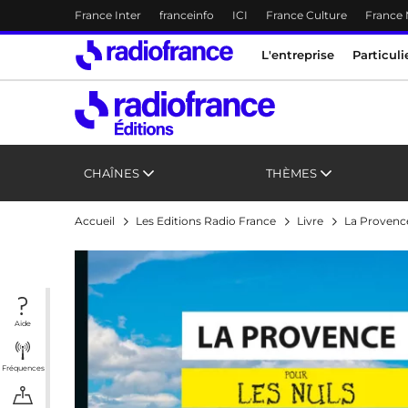
Menu-header
France Inter
franceinfo
ICI
France Culture
France
Accès direct :
Menu principal
Menu principal
Contenu
L'entreprise
Particuli
CHAÎNES
THÈMES
Accueil
Les Editions Radio France
Livre
La Provence
Aide
Fréquences