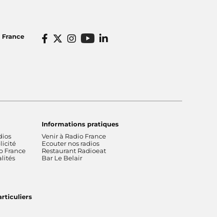
o France
Informations pratiques
dios
Venir à Radio France
icité
Ecouter nos radios
o France
Restaurant Radioeat
lités
Bar Le Belair
rticuliers