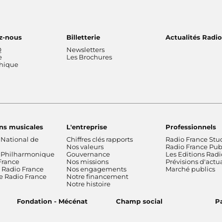
z-nous
Billetterie
Actualités Radi
Q
Newsletters
e
Les Brochures
thique
ns musicales
L'entreprise
Professionnels
 National de
Chiffres clés rapports
Radio France Stu
Nos valeurs
Radio France Publ
 Philharmonique
Gouvernance
Les Editions Radi
France
Nos missions
Prévisions d'actua
Radio France
Nos engagements
Marché publics
de Radio France
Notre financement
Notre histoire
Fondation - Mécénat
Champ social
Pa