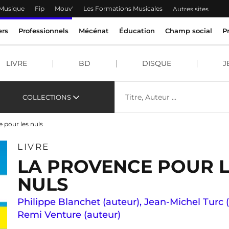
 Musique
Fip
Mouv'
Les Formations Musicales
Autres sites
ers
Professionnels
Mécénat
Éducation
Champ social
P
LIVRE
BD
DISQUE
J
COLLECTIONS
 pour les nuls
LIVRE
LA PROVENCE POUR L
NULS
Philippe Blanchet (auteur)
,
Jean-Michel Turc 
Remi Venture (auteur)