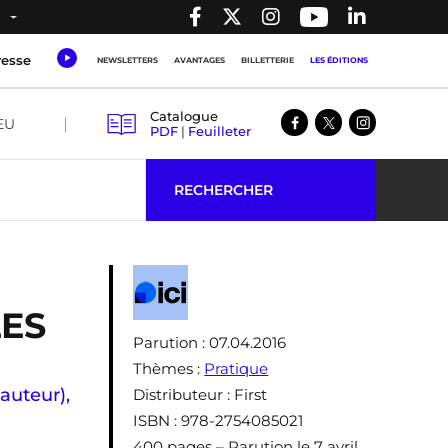
resse
NEWSLETTERS
AVANTAGES
BILLETTERIE
LES ÉDITIONS
Catalogue
EU
PDF
|
Feuilleter
RECHERCHER
ES
Parution
: 07.04.2016
Thèmes
:
Pratique
(auteur)
,
Distributeur
: First
ISBN
: 978-2754085021
400 pages – Parution le 7 avril