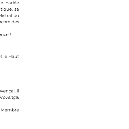
ue parlée
tique, sa
istral ou
ncore des
ence !
t le Haut
vençal, il
Provençal
e. Membre