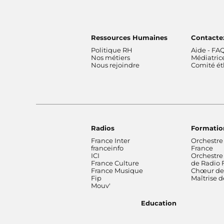
Ressources Humaines
Contacte
Politique RH
Aide - FA
Nos métiers
Médiatric
Nous rejoindre
Comité é
Radios
Formatio
France Inter
Orchestre
franceinfo
France
ICI
Orchestre
France Culture
de Radio 
France Musique
Chœur de 
Fip
Maîtrise 
Mouv'
Education