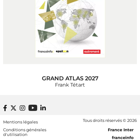
GRAND ATLAS 2027
Frank Tétart
Footer bottom
Tous droits réservés © 2026
Mentions légales
[RDF] Pied de page - Mobile
Conditions générales
France Inter
d'utilisation
franceinfo