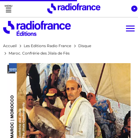
Accès direct :
Menu principal
Contenu
Accueil
Les Editions Radio France
Disque
Maroc. Confrérie des Jilala de Fès