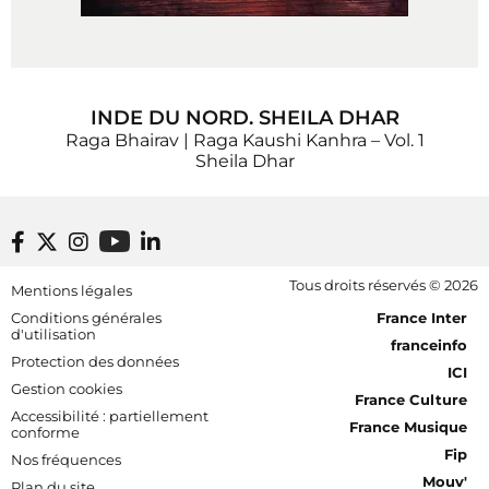
INDE DU NORD. SHEILA DHAR
Raga Bhairav | Raga Kaushi Kanhra – Vol. 1
Sheila Dhar
Footer bottom
Tous droits réservés © 2026
Mentions légales
[RDF] Pied de page - Mobile
Conditions générales
France Inter
d'utilisation
franceinfo
Protection des données
ICI
Gestion cookies
France Culture
Accessibilité : partiellement
France Musique
conforme
Fip
Nos fréquences
Mouv'
Plan du site