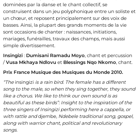
dominées par la danse et le chant collectif, se
construisent dans un jeu polyphonique entre un soliste et
un chœur, et reposent principalement sur des voix de
basses. Ainsi, la plupart des grands moments de la vie
sont occasions de chanter : naissances, initiations,
mariages, funérailles, travaux des champs, mais aussi
simple divertissement.
Insingizi
:
Dumisani Ramadu Moyo
, chant et percussion
/
Vusa Mkhaya Ndlovu
et
Blessings Nqo Nkomo
, chant.
Prix France Musique des Musiques du Monde 2010.
“The
insingizi
is a rain bird. The female has a different
song to the male, so when they sing together, they sound
like a chorus. We like to think our own sound is as
beautiful as these birds”: Insight to the inspiration of the
three singers of Insingizi performing here a cappella, or
with rattle and
djembe
, Ndebele traditional song, gospel,
along with warrior chant, political and revolutionary
songs.