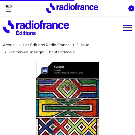
Accès direct :
Menu principal
Contenu
Accueil
Les Editions Radio France
Disque
Zimbabwe. Insingizi. Chants ndebele