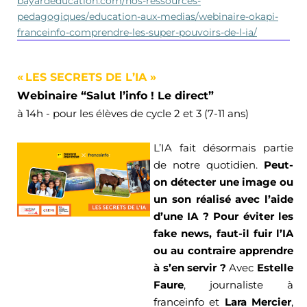
bayardeducation.com/nos-ressources-
pedagogiques/education-aux-medias/webinaire-okapi-
franceinfo-comprendre-les-super-pouvoirs-de-l-ia/
« 
LES SECRETS DE L’IA
 »
Webinaire “Salut l’info !
 Le direct
”
à
 14h - pour les élèves de cycle 2 e
t
 3 (7-11 ans)
L’IA fait désormais partie 
de notre quotidien
.
Peut-
on détecter une image ou 
un son réalisé avec l’aide 
d’une IA ? Pour éviter les 
fake news, faut-il fuir l’IA 
ou au contraire apprendre 
à s’en servir ?
 Avec 
Estelle 
Faure
, journaliste à 
franceinfo
 et 
Lara Mercier
, 