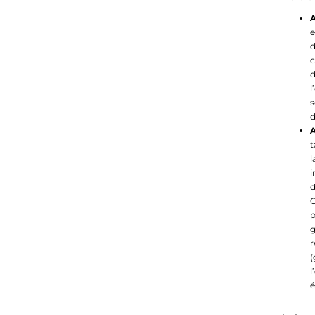
A
e
c
d
l
s
d
A
t
l
i
d
C
p
g
r
(
é