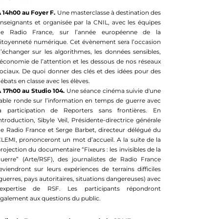
 14h00 au Foyer F.
Une masterclasse à destination des
nseignants et organisée par la CNIL, avec les équipes
de Radio France, sur l’année européenne de la
itoyenneté numérique. Cet évènement sera l’occasion
’échanger sur les algorithmes, les données sensibles,
’économie de l’attention et les dessous de nos réseaux
ociaux. De quoi donner des clés et des idées pour des
ébats en classe avec les élèves.
 17h00 au Studio 104.
Une séance cinéma suivie d'une
able ronde sur l’information en temps de guerre avec
a participation de Reporters sans frontières. En
ntroduction, Sibyle Veil, Présidente-directrice générale
e Radio France et Serge Barbet, directeur délégué du
LEMI, prononceront un mot d’accueil. A la suite de la
rojection du documentaire “Fixeurs : les invisibles de la
uerre” (Arte/RSF), des journalistes de Radio France
eviendront sur leurs expériences de terrains difficiles
guerres, pays autoritaires, situations dangereuses) avec
l’expertise de RSF. Les participants répondront
galement aux questions du public.