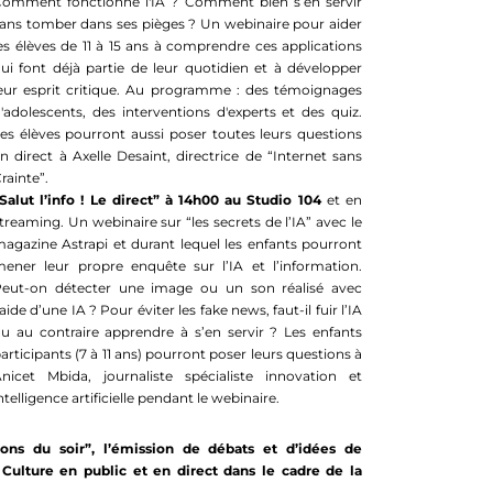
omment fonctionne l'IA ? Comment bien s’en servir
ans tomber dans ses pièges ? Un webinaire pour aider
es élèves de 11 à 15 ans à comprendre ces applications
ui font déjà partie de leur quotidien et à développer
eur esprit critique. Au programme : des témoignages
'adolescents, des interventions d'experts et des quiz.
es élèves pourront aussi poser toutes leurs questions
n direct à Axelle Desaint, directrice de “Internet sans
rainte”.
Salut l’info ! Le direct” à 14h00 au Studio 104
et en
treaming. Un webinaire sur “les secrets de l’IA” avec le
agazine Astrapi et durant lequel les enfants pourront
ener leur propre enquête sur l’IA et l’information.
eut-on détecter une image ou un son réalisé avec
’aide d’une IA ? Pour éviter les fake news, faut-il fuir l’IA
u au contraire apprendre à s’en servir ? Les enfants
articipants (7 à 11 ans) pourront poser leurs questions à
nicet Mbida, journaliste spécialiste innovation et
ntelligence artificielle pendant le webinaire.
ions du soir”, l’émission de débats et d’idées de
Culture en public et en direct dans le cadre de la