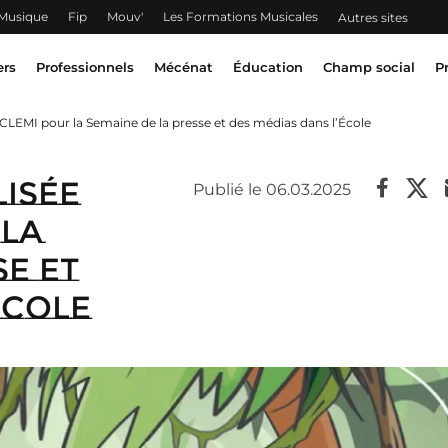
 Musique
Fip
Mouv'
Les Formations Musicales
Autres sites
ers
Professionnels
Mécénat
Éducation
Champ social
P
 CLEMI pour la Semaine de la presse et des médias dans l’École
isée
Publié le 06.03.2025
 la
se et
École