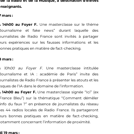
de la Radio et de la Musique, à destination d’élèves
enseignants.
7 mars :
 14h00 au Foyer F.
Une masterclasse sur le thème
“Journalisme et fake news” durant laquelle des
ournalistes de Radio France sont invités à partager
eurs expériences sur les fausses informations et les
onnes pratiques en matière de fact-checking.
8 mars :
A 10h00 au Foyer F.
Une masterclasse intitulée
Journalisme et IA : académie de Paris” invite des
ournalistes de Radio France à présenter les atouts et les
isques de l’IA dans le domaine de l’information.
 14h00 au Foyer F.
Une masterclasse signée “Ici” (ex
France Bleu”) sur la thématique “Comment démêler
’info du faux ?” en présence de journalistes du réseau
es 44 radios locales de Radio France. Ils partageront
eurs bonnes pratiques en matière de fact-checking,
otamment concernant l’information de proximité.
i 19 mars :