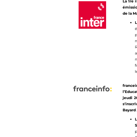
La 1re 
émissio
de la M
é
p
n
R
a
f
l
france
l’Educa
jeudi 
s'inscr
Bayard 
L
S
p