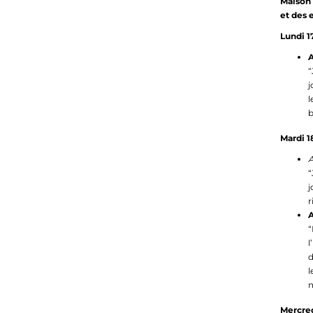
Maison 
et des 
Lundi 1
A
j
l
b
Mardi 1
“
j
r
A
“
l
d
l
n
Mercred