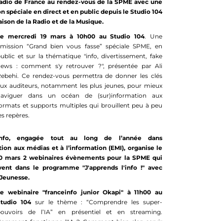
radio de France au rendez-vous de la SPME avec une
n spéciale en direct et en public depuis le Studio 104
aison de la Radio et de la Musique.
Le mercredi 19 mars à 10h00 au Studio 104
. Une
mission “Grand bien vous fasse” spéciale SPME, en
ublic et sur la thématique "info, divertissement, fake
ews : comment s'y retrouver ?", présentée par Ali
ebehi. Ce rendez-vous permettra de donner les clés
ux auditeurs, notamment les plus jeunes, pour mieux
naviguer dans un océan de (sur)information aux
ormats et supports multiples qui brouillent peu à peu
es repères.
info, engagée tout au long de l’année dans
tion aux médias et à l’information (EMI), organise le
20 mars 2 webinaires évènements pour la SPME qui
ivent dans le programme "J'apprends l'info !" avec
Jeunesse.
e webinaire "franceinfo junior Okapi" à 11h00 au
tudio 104
sur le thème : “Comprendre les super-
ouvoirs de l’IA” en présentiel et en streaming.