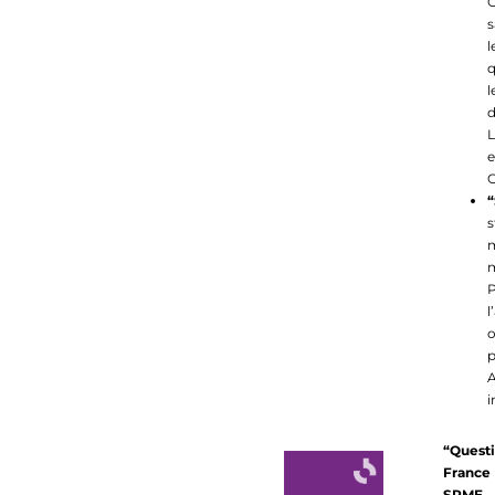
C
s
l
q
l
d
L
e
C
“
s
m
m
P
l
o
p
A
i
“Quest
France 
SPME