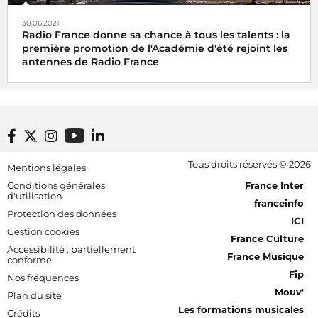
30.06.2021
Radio France donne sa chance à tous les talents : la
première promotion de l'Académie d'été rejoint les
antennes de Radio France
Footer bottom
Tous droits réservés © 2026
Mentions légales
[RDF] Pied de page - Mobile
Conditions générales
France Inter
d'utilisation
franceinfo
Protection des données
ICI
Gestion cookies
France Culture
Accessibilité : partiellement
France Musique
conforme
Fip
Nos fréquences
Mouv'
Plan du site
Les formations musicales
Crédits