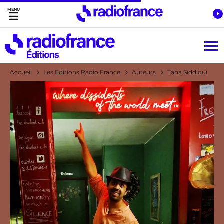
Accès direct :
Menu principal
Contenu
Accueil
Les Editions Radio France
Auteurs
Taha Siddiqui