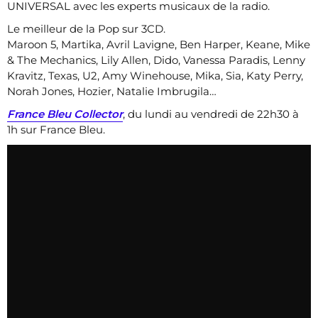
UNIVERSAL avec les experts musicaux de la radio.
Le meilleur de la Pop sur 3CD.
Maroon 5, Martika, Avril Lavigne, Ben Harper, Keane, Mike
& The Mechanics, Lily Allen, Dido, Vanessa Paradis, Lenny
Kravitz, Texas, U2, Amy Winehouse, Mika, Sia, Katy Perry,
Norah Jones, Hozier, Natalie Imbrugila…
France Bleu Collector
, du lundi au vendredi de 22h30 à
1h sur France Bleu.