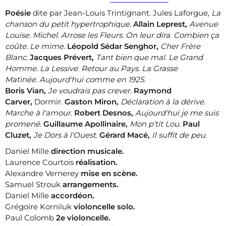
Poésie
dite par Jean-Louis Trintignant. Jules Laforgue,
La
chanson du petit hypertrophique.
Allain Leprest,
Avenue
Louise. Michel. Arrose les Fleurs. On leur dira. Combien ça
coûte. Le mime.
Léopold Sédar Senghor,
Cher Frère
Blanc.
Jacques Prévert,
Tant bien que mal. Le Grand
Homme. La Lessive. Retour au Pays. La Grasse
Matinée. Aujourd'hui comme en 1925.
Boris Vian,
Je voudrais pas crever.
Raymond
Carver,
Dormir.
Gaston Miron,
Déclaration à la dérive.
Marche à l'amour.
Robert Desnos,
Aujourd'hui je me suis
promené.
Guillaume Apollinaire,
Mon p'tit Lou.
Paul
Cluzet,
Je Dors à l'Ouest.
Gérard Macé,
Il suffit de peu.
Daniel Mille
direction musicale.
Laurence Courtois
réalisation.
Alexandre Vernerey
mise en scène.
Samuel Strouk
arrangements.
Daniel Mille
accordéon.
Grégoire Korniluk
violoncelle solo.
Paul Colomb
2e violoncelle.