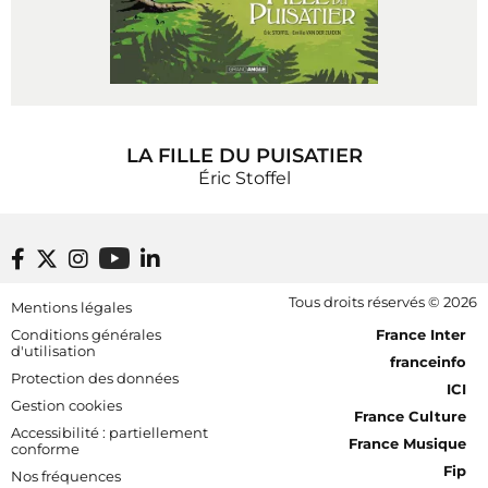
LA FILLE DU PUISATIER
Éric Stoffel
Footer bottom
Tous droits réservés © 2026
Mentions légales
[RDF] Pied de page - Mobile
Conditions générales
France Inter
d'utilisation
franceinfo
Protection des données
ICI
Gestion cookies
France Culture
Accessibilité : partiellement
France Musique
conforme
Fip
Nos fréquences