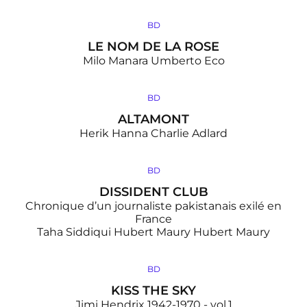
BD
LE NOM DE LA ROSE
Milo Manara
Umberto Eco
BD
ALTAMONT
Herik Hanna
Charlie Adlard
BD
DISSIDENT CLUB
Chronique d’un journaliste pakistanais exilé en
France
Taha Siddiqui
Hubert Maury
Hubert Maury
BD
KISS THE SKY
Jimi Hendrix 1942-1970 - vol.1