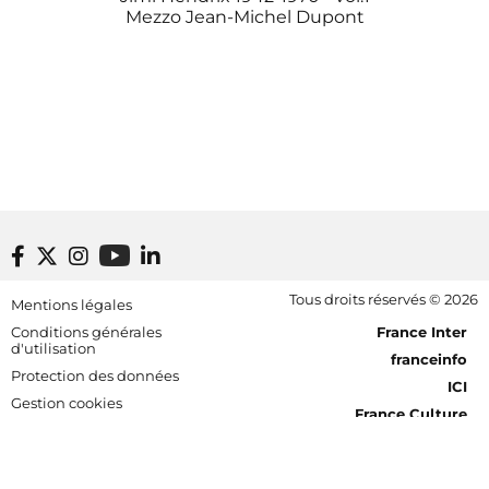
Mezzo
Jean-Michel Dupont
Footer bottom
Tous droits réservés © 2026
Mentions légales
[RDF] Pied de page - Mobile
Conditions générales
France Inter
d'utilisation
franceinfo
Protection des données
ICI
Gestion cookies
France Culture
Accessibilité : partiellement
France Musique
conforme
Fip
Nos fréquences