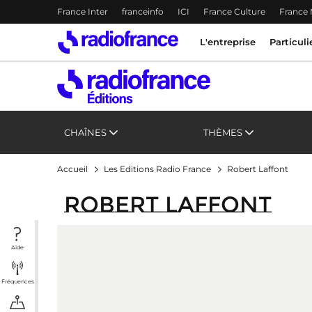
Menu-header
France Inter
franceinfo
ICI
France Culture
France
Accès direct :
Menu principal
Menu principal
Contenu
L'entreprise
Particuli
CHAÎNES
THÈMES
Accueil
Les Editions Radio France
Robert Laffont
Robert Laffont
Aide
Fréquences