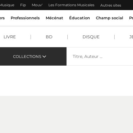
 Musique
Fip
Mouv'
Les Formations Musicales
Autres sites
ers
Professionnels
Mécénat
Éducation
Champ social
P
LIVRE
BD
DISQUE
J
COLLECTIONS