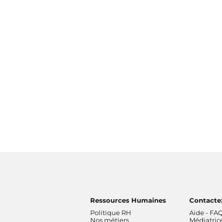
Ressources Humaines
Contacte
Politique RH
Aide - FA
Nos métiers
Médiatric