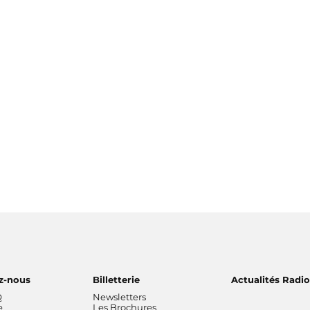
z-nous
Billetterie
Actualités Radi
Q
Newsletters
e
Les Brochures