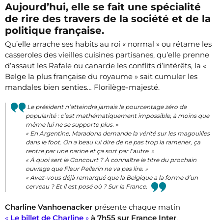
Aujourd’hui, elle se fait une spécialité
de rire des travers de la société et de la
politique française.
Qu’elle arrache ses habits au roi « normal » ou rétame les
casseroles des vieilles cuisines partisanes, qu’elle prenne
d’assaut les Rafale ou canarde les conflits d’intérêts, la «
Belge la plus française du royaume » sait cumuler les
mandales bien senties… Florilège-majesté.
Le président n’atteindra jamais le pourcentage zéro de
popularité : c’est mathématiquement impossible, à moins que
même lui ne se supporte plus. »
« En Argentine, Maradona demande la vérité sur les magouilles
dans le foot. On a beau lui dire de ne pas trop la ramener, ça
rentre par une narine et ça sort par l’autre. »
« À quoi sert le Goncourt ? À connaître le titre du prochain
ouvrage que Fleur Pellerin ne va pas lire. »
« Avez-vous déjà remarqué que la Belgique a la forme d’un
cerveau ? Et il est posé où ? Sur la France.
Charline Vanhoenacker
présente chaque matin
«
Le billet de Charline
»
à 7h55 sur France Inter
.