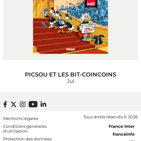
PICSOU ET LES BIT-COINCOINS
Jul
Footer bottom
Tous droits réservés © 2026
Mentions légales
[RDF] Pied de page - Mobile
Conditions générales
France Inter
d'utilisation
franceinfo
Protection des données