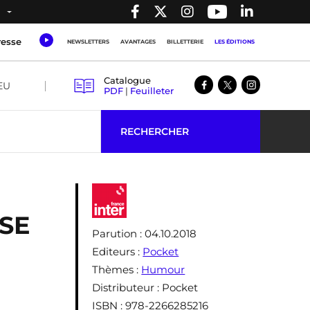
resse
NEWSLETTERS
AVANTAGES
BILLETTERIE
LES ÉDITIONS
Catalogue
EU
PDF
|
Feuilleter
RECHERCHER
SE
Parution
: 04.10.2018
Editeurs
:
Pocket
Thèmes
:
Humour
Distributeur
: Pocket
ISBN
: 978-2266285216