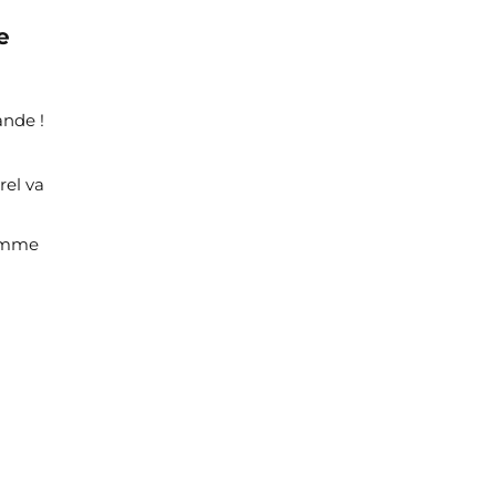
e
ande !
rel va
tomme