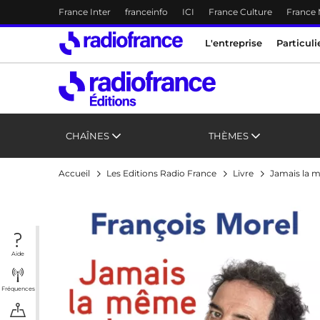
Menu-header
France Inter
franceinfo
ICI
France Culture
France
Accès direct :
Menu principal
Menu principal
Contenu
L'entreprise
Particuli
CHAÎNES
THÈMES
Accueil
Les Editions Radio France
Livre
Jamais la 
Aide
Fréquences