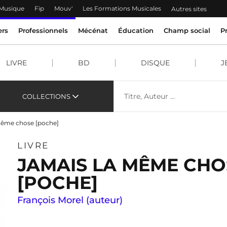
 Musique
Fip
Mouv'
Les Formations Musicales
Autres sites
ers
Professionnels
Mécénat
Éducation
Champ social
P
LIVRE
BD
DISQUE
J
COLLECTIONS
même chose [poche]
LIVRE
JAMAIS LA MÊME CHO
[POCHE]
François Morel (auteur)