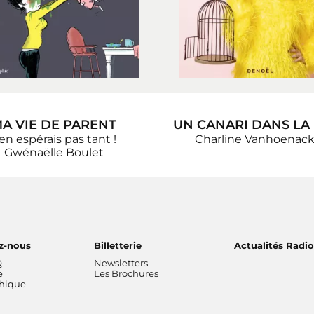
A VIE DE PARENT
UN CANARI DANS LA
'en espérais pas tant !
Charline Vanhoenack
Gwénaëlle Boulet
z-nous
Billetterie
Actualités Radi
Q
Newsletters
e
Les Brochures
thique