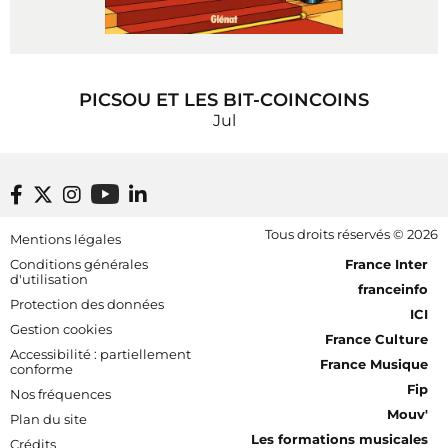
PICSOU ET LES BIT-COINCOINS
Jul
Footer bottom
Tous droits réservés © 2026
Mentions légales
[RDF] Pied de page - Mobile
Conditions générales
France Inter
d'utilisation
franceinfo
Protection des données
ICI
Gestion cookies
France Culture
Accessibilité : partiellement
France Musique
conforme
Fip
Nos fréquences
Mouv'
Plan du site
Les formations musicales
Crédits