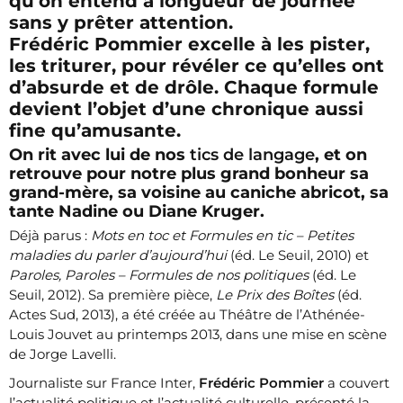
qu’on entend à longueur de journée
sans y prêter attention.
Frédéric Pommier excelle à les pister,
les triturer, pour révéler ce qu’elles ont
d’absurde et de drôle. Chaque formule
devient l’objet d’une chronique aussi
fine qu’amusante.
On rit avec lui de nos
tics de langage
, et on
retrouve pour notre plus grand bonheur sa
grand-mère, sa voisine au caniche abricot, sa
tante Nadine ou Diane Kruger.
Déjà parus :
Mots en toc et Formules en tic – Petites
maladies du parler d’aujourd’hui
(éd. Le Seuil, 2010) et
Paroles, Paroles – Formules de nos politiques
(éd. Le
Seuil, 2012). Sa première pièce,
Le Prix des Boîtes
(éd.
Actes Sud, 2013), a été créée au Théâtre de l’Athénée-
Louis Jouvet au printemps 2013, dans une mise en scène
de Jorge Lavelli.
Journaliste sur France Inter,
Frédéric Pommier
a couvert
l’actualité politique et l’actualité culturelle, présenté la