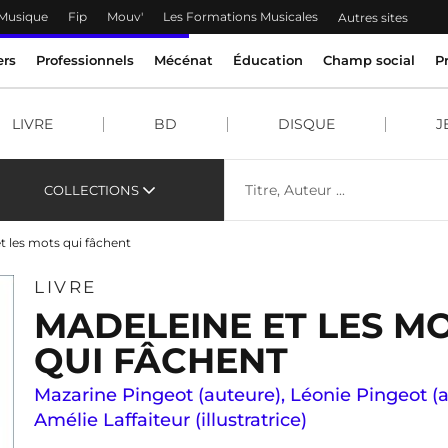
 Musique
Fip
Mouv'
Les Formations Musicales
Autres sites
ers
Professionnels
Mécénat
Éducation
Champ social
P
LIVRE
BD
DISQUE
J
COLLECTIONS
t les mots qui fâchent
LIVRE
MADELEINE ET LES M
QUI FÂCHENT
Mazarine Pingeot (auteure)
,
Léonie Pingeot (
Amélie Laffaiteur (illustratrice)