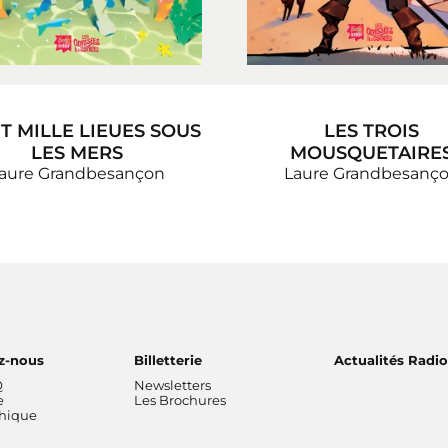
T MILLE LIEUES SOUS
LES TROIS
LES MERS
MOUSQUETAIRE
aure Grandbesançon
Laure Grandbesanç
z-nous
Billetterie
Actualités Radi
Q
Newsletters
e
Les Brochures
thique