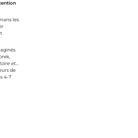
ttention
omans les
er
t
maginés
orek,
ire et...
eurs de
es 4-7