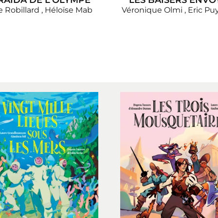
RAÏDA DE L'OLYMPE
LES BAISERS ENVO
 Robillard
,
Héloïse Mab
Véronique Olmi
,
Eric Pu