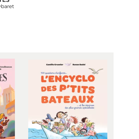
YÉS
ybaret