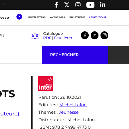
resse
NEWSLETTERS
AVANTAGES
BILLETTERIE
LES ÉDITIONS
Catalogue
EU
PDF
|
Feuilleter
RECHERCHER
OTS
Parution
: 28.10.2021
Editeurs
:
Michel Lafon
Thèmes
:
Jeunesse
auteure)
,
Distributeur
: Michel Lafon
ISBN
: 978 2 7499 4773 0