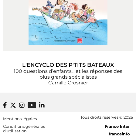
L'ENCYCLO DES P'TITS BATEAUX
100 questions d’enfants... et les réponses des
plus grands spécialistes
Camille Crosnier
Footer bottom
Tous droits réservés © 2026
Mentions légales
[RDF] Pied de page - Mobile
Conditions générales
France Inter
d'utilisation
franceinfo