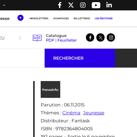
resse
NEWSLETTERS
AVANTAGES
BILLETTERIE
LES ÉDITIONS
Catalogue
EU
PDF
|
Feuilleter
RECHERCHER
Parution
: 06.11.2015
Thèmes
:
Cinéma
Jeunesse
Distributeur
: Fantask
ISBN
: 9782364804005
192 pages – Sortie le 6 novembre