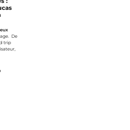
s :
ucas
a
deux
itage. De
d trip
isateur,
9