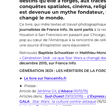
destins qu’elle a forgés, aux trace
conquêtes spatiales, cinéma, rel
est devenue un mythe fondateur, l
changé le monde.
Ce livre, qui mêle textes et travail photographi
journalistes de France Info. Ils sont partis
à la re
Houston à San Francisco en passant par Chicago, 
pop au cœur de l’Amérique à la rencontre de cell
une source d’inspiration sans équivalent.
Retrouvez
Baptiste Schweitzer
et
Matthieu Mond
« Génération Jedi : ce que Star Wars a changé da
décembre 2015, sur France Info
.
GÉNÉRATION JEDI : LES HÉRITIERS DE LA FOR
►
Le livre sur franceinfo.fr
► Presse :
Article de
Jérôme Gil,
L’Alsace
(10/12/15)
Articles dans :
Sud-Ouest
(13/12/2015) –
L’Express.
GALA
:
Star Wars : la culture contre-attaque
(16/12