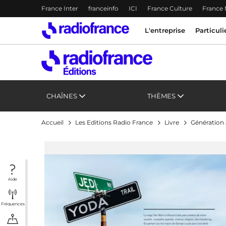
Menu-header
France Inter
franceinfo
ICI
France Culture
France
Accès direct :
Menu principal
Menu principal
Contenu
L'entreprise
Particuli
CHAÎNES
THÈMES
Accueil
Les Editions Radio France
Livre
Génération 
Aide
Fréquences