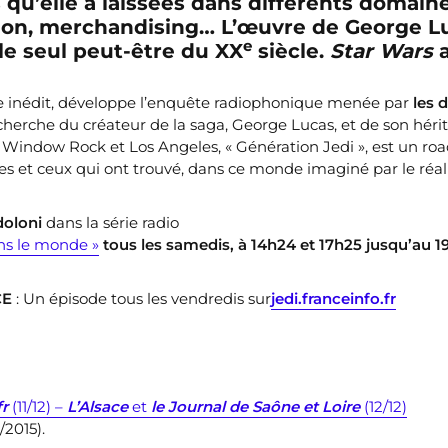
s qu’elle a laissées dans différents domaine
igion, merchandising… L’œuvre de George L
e
e seul peut-être du XX
siècle.
Star Wars
que inédit, développe l’enquête radiophonique menée par
les 
cherche du créateur de la saga, George Lucas, et de son hér
Window Rock et Los Angeles, « Génération Jedi », est un roa
es et ceux qui ont trouvé, dans ce monde imaginé par le réal
oloni
dans la série radio
ns le monde »
tous les samedis, à 14h24 et 17h25 jusqu’au 1
CE
: Un épisode tous les vendredis sur
jedi.franceinfo.fr
fr
(11/12) –
L’Alsace
et
le Journal de Saône et Loire
(12/12)
/2015).