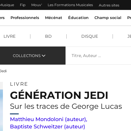
 Musique
Fip
Mouv'
Les Formations Musicales
Autres sites
ers
Professionnels
Mécénat
Éducation
Champ social
P
LIVRE
BD
DISQUE
J
COLLECTIONS
Jedi
LIVRE
GÉNÉRATION JEDI
Sur les traces de George Lucas
Matthieu Mondoloni (auteur)
,
Baptiste Schweitzer (auteur)