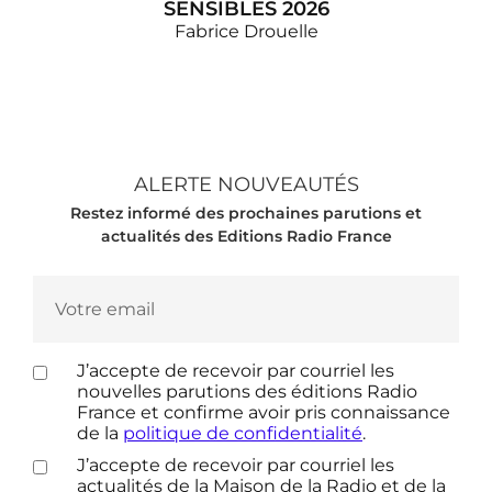
SENSIBLES 2026
Fabrice Drouelle
La 3e édition du cahier de vacances d'Affaires
sensibles, l'émission phare de Fabrice Drouelle sur
France Inter ! Fans d'Affaires sensibles, voici votre
rendez-vous incontournable de l'été : le cahier de
ALERTE NOUVEAUTÉS
vacances est de retour pour sa troisième…
Restez informé des prochaines parutions et
actualités des Editions Radio France
J’accepte de recevoir par courriel les
nouvelles parutions des éditions Radio
France et confirme avoir pris connaissance
de la
politique de confidentialité
.
J’accepte de recevoir par courriel les
actualités de la Maison de la Radio et de la