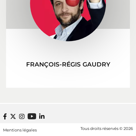
FRANÇOIS-RÉGIS GAUDRY
Footer bottom
Tous droits réservés © 2026
Mentions légales
[RDF] Pied de page - Mobile