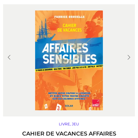
la source la plus authentique du radif (répertoire
classique), pour une expression intime loin de tout
artifice, en accord parfait avec la flûte ney de
Mohammad Musavi – simple roseau au souffle
immense…
DÉCOUVRIR
LIVRE
,
JEU
CAHIER DE VACANCES AFFAIRES