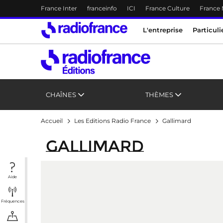
Menu-header
France Inter
franceinfo
ICI
France Culture
France
Accès direct :
Menu principal
Menu principal
Contenu
L'entreprise
Particuli
CHAÎNES
THÈMES
Accueil
Les Editions Radio France
Gallimard
Gallimard
Aide
Fréquences