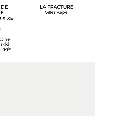
 DE
LA FRACTURE
LE
Gilles Kepel
 XIXE
a,
toine
Makki
tuggia