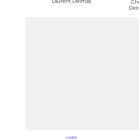
Laurent Delmas
Chr
Del
LIVRE