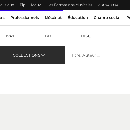
 Musique
Fip
Mouv'
Les Formations Musicales
Autres sites
ers
Professionnels
Mécénat
Éducation
Champ social
P
LIVRE
BD
DISQUE
J
COLLECTIONS