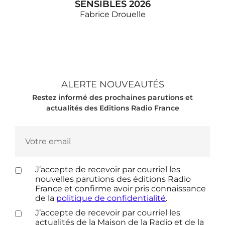
SENSIBLES 2026
Fabrice Drouelle
La 3e édition du cahier de vacances d'Affaires
sensibles, l'émission phare de Fabrice Drouelle sur
France Inter ! Fans d'Affaires sensibles, voici votre
rendez-vous incontournable de l'été : le cahier de
ALERTE NOUVEAUTÉS
vacances est de retour pour sa troisième…
Restez informé des prochaines parutions et
actualités des Editions Radio France
J’accepte de recevoir par courriel les
nouvelles parutions des éditions Radio
France et confirme avoir pris connaissance
de la
politique de confidentialité
.
J’accepte de recevoir par courriel les
actualités de la Maison de la Radio et de la