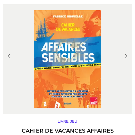
la source la plus authentique du radif (répertoire
classique), pour une expression intime loin de tout
artifice, en accord parfait avec la flûte ney de
Mohammad Musavi – simple roseau au souffle
immense…
DÉCOUVRIR
LIVRE
,
JEU
CAHIER DE VACANCES AFFAIRES