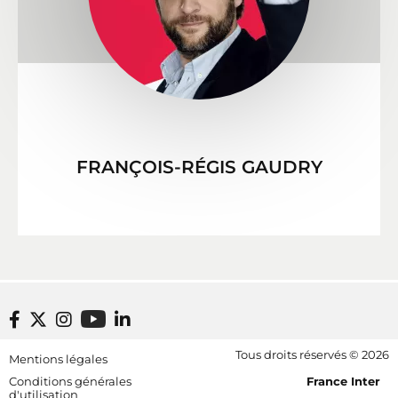
FRANÇOIS-RÉGIS GAUDRY
Footer bottom
Tous droits réservés © 2026
Mentions légales
[RDF] Pied de page - Mobile
Conditions générales
France Inter
d'utilisation