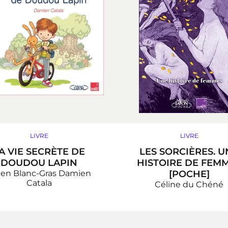
LIVRE
LIVRE
A VIE SECRÈTE DE
LES SORCIÈRES. U
DOUDOU LAPIN
HISTOIRE DE FEM
ien Blanc-Gras
Damien
[POCHE]
Catala
Céline du Chéné
‹‹
››
»
«
‹
1
2
3
4
5
6
7
8
9
10
11
12
13
14
15
16
17
18
19
20
21
22
23
24
25
26
27
28
29
›
»
«