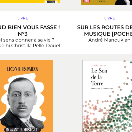
LIVRE
LIVRE
D BIEN VOUS FASSE !
SUR LES ROUTES D
N°3
MUSIQUE [POCHE
l sens donner à sa vie ?
André Manoukian
beihi
Christilla Pellé-Douël