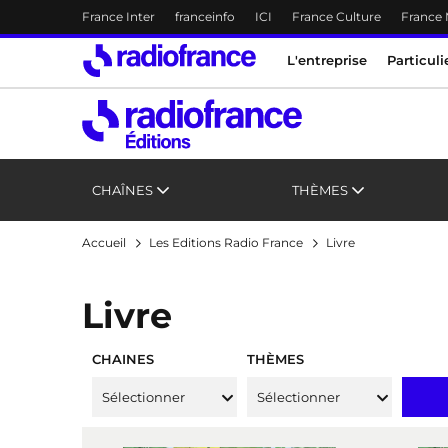
Menu-header
France Inter
franceinfo
ICI
France Culture
France
Accès direct :
Menu principal
Menu principal
Contenu
L'entreprise
Particuli
CHAÎNES
THÈMES
Accueil
Les Editions Radio France
Livre
Livre
CHAINES
THÈMES
Sélectionner
Sélectionner