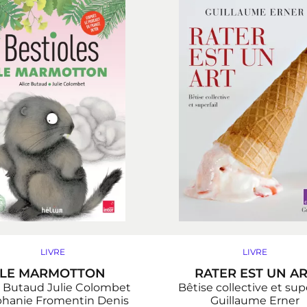
LIVRE
LIVRE
LE MARMOTTON
RATER EST UN A
e Butaud
Julie Colombet
Bêtise collective et supe
phanie Fromentin
Denis
Guillaume Erner