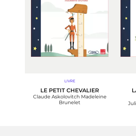
LIVRE
LE PETIT CHEVALIER
L
Claude Askolovitch
Madeleine
Brunelet
Jul
P
a
g