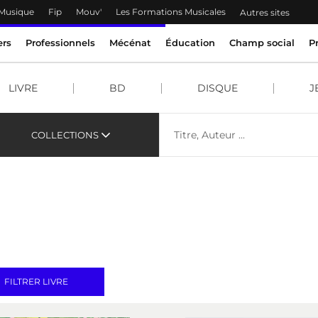
 Musique
Fip
Mouv'
Les Formations Musicales
Autres sites
ers
Professionnels
Mécénat
Éducation
Champ social
P
LIVRE
BD
DISQUE
J
COLLECTIONS
FILTRER LIVRE