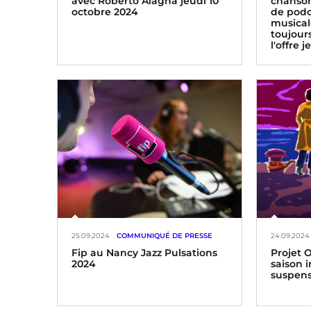
avec Roberto Alagna jeudi 10
chansons
octobre 2024
de podc
musical
toujour
l'offre 
25.09.2024
COMMUNIQUÉ DE PRESSE
24.09.2024
Fip au Nancy Jazz Pulsations
Projet O
2024
saison i
suspens