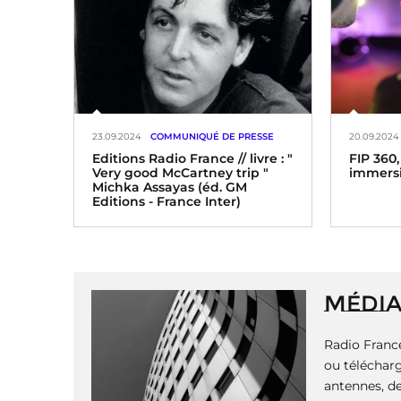
23.09.2024
COMMUNIQUÉ DE PRESSE
20.09.2024
Editions Radio France // livre : "
FIP 360,
Very good McCartney trip "
immersi
Michka Assayas (éd. GM
Editions - France Inter)
P
a
g
i
MÉDI
n
a
Radio France
t
i
ou télécharg
o
antennes, de
n