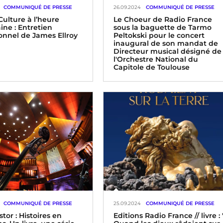
COMMUNIQUÉ DE PRESSE
26.09.2024
COMMUNIQUÉ DE PRESSE
Culture à l’heure
Le Choeur de Radio France
ine : Entretien
sous la baguette de Tarmo
onnel de James Ellroy
Peltokski pour le concert
inaugural de son mandat de
Directeur musical désigné de
l'Orchestre National du
Capitole de Toulouse
COMMUNIQUÉ DE PRESSE
25.09.2024
COMMUNIQUÉ DE PRESSE
tor : Histoires en
Editions Radio France // livre : 