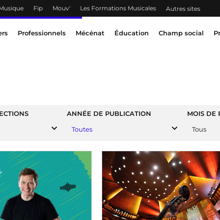
 Musique
Fip
Mouv'
Les Formations Musicales
Autres sites
ers
Professionnels
Mécénat
Éducation
Champ social
P
ECTIONS
ANNÉE DE PUBLICATION
MOIS DE 
Toutes
Tous