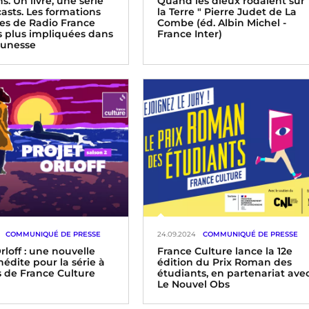
. Un livre, une série
Quand les dieux rôdaient sur
asts. Les formations
la Terre " Pierre Judet de La
es de Radio France
Combe (éd. Albin Michel -
s plus impliquées dans
France Inter)
jeunesse
COMMUNIQUÉ DE PRESSE
24.09.2024
COMMUNIQUÉ DE PRESSE
rloff : une nouvelle
France Culture lance la 12e
nédite pour la série à
édition du Prix Roman des
 de France Culture
étudiants, en partenariat ave
Le Nouvel Obs