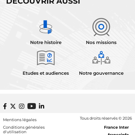
DÉCOUVRIR AUSSI
Notre histoire
Nos missions
Etudes et audiences
Notre gouvernance
Footer bottom
Tous droits réservés © 2026
Mentions légales
[RDF] Pied de page - Mobile
Conditions générales
France Inter
d'utilisation
franceinfo