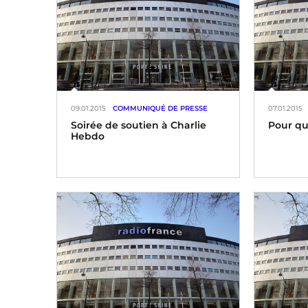
de ses a
dans la v
France a
Prix du «
l’année 
France »*,
09.01.2015
COMMUNIQUÉ DE PRESSE
07.01.2015
Soirée de soutien à Charlie
Pour qu
Hebdo
Face à l'
France, 
Radio France et France Télévisions,
Télévisi
avec le
disposit
de ses é
leurs mo
matériel
Charlie 