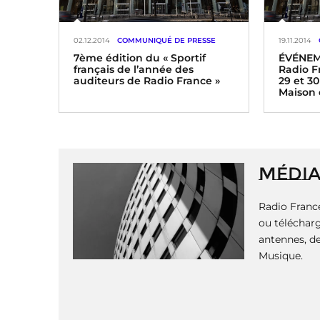
02.12.2014
COMMUNIQUÉ DE PRESSE
19.11.2014
7ème édition du « Sportif
ÉVÉNEM
français de l’année des
Radio Fr
auditeurs de Radio France »
29 et 3
Maison 
P
a
7ème édition du « Sportif français
g
de l’année des auditeurs de Radio
Pour la p
i
MÉDI
France » Parrainée par Muriel
Maison de
n
Hurtis et Dimitri Yachvili
ouverte a
4ème édi
a
fête le li
Radio France
t
novembr
i
ou télécharg
o
antennes, de
n
Musique.