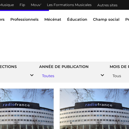
 Musique
Fip
Mouv'
Les Formations Musicales
Autres sites
ers
Professionnels
Mécénat
Éducation
Champ social
P
ECTIONS
ANNÉE DE PUBLICATION
MOIS DE 
Toutes
Tous