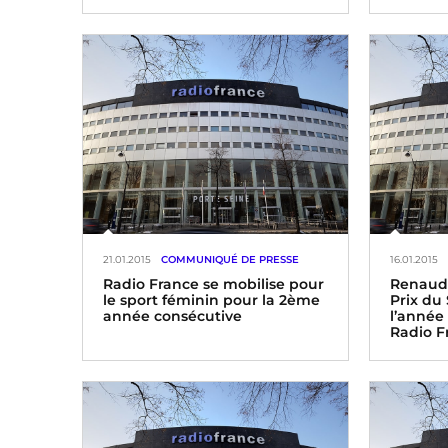
Dans le cadre de la Semaine de la
Myung-W
langue française et de la
avec les 
Francophonie du 14 au 22 mars
prochain
Radio France partenaire de la
Maison d
première journée de la langue
française dans les médias
audiovisuels, « Dites-le en
français » le
21.01.2015
COMMUNIQUÉ DE PRESSE
16.01.2015
Radio France se mobilise pour
Renaud 
le sport féminin pour la 2ème
Prix du 
année consécutive
l’année
Radio F
24 heures de sport féminin sur les
antennes du groupe lee samedi
Preuve d
24 janvier
au sport 