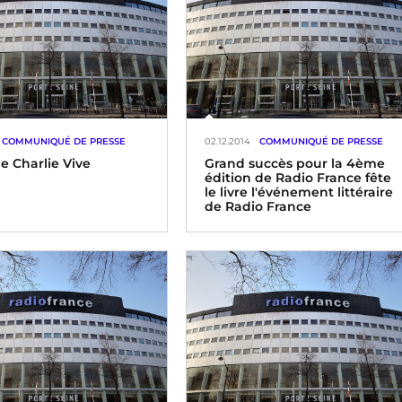
ntennes, tout comme
d’auditeurs chaque jour
ie de ses auditeurs, Radio
 renouvelé l’opération du
 Sportif français de
des auditeurs de Radio
 i
COMMUNIQUÉ DE PRESSE
02.12.2014
COMMUNIQUÉ DE PRESSE
e Charlie Vive
Grand succès pour la 4ème
édition de Radio France fête
le livre l'événement littéraire
de Radio France
horreur, les groupes Radio
Le Monde et France
ons annoncent mettre à
ion de Charlie Hebdo et
Plus de 12500 visiteurs, 300
quipes l'ensemble de
auteurs en dédicace, 8000 livres
yens humains et
vendus les 28, 29 et 30 novembre
s nécessaires pour que
2014 à Radio France fête le livre
Hebdo continue à vivre.