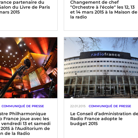
rance partenaire du
Changement de chef
alon du Livre de Paris
"Orchestre à l'école" les 12, 13
mars 2015
et 14 mars 2015 à la Maison de
la radio
ance partenaire du Salon
 de Paris 40 heures
Changement de chef Festival
ns en direct et en public
Jeune Public Myung –Whun
 23 mars 2015
Chung 12, 13 et 14 mars 2015
COMMUNIQUÉ DE PRESSE
22.01.2015
COMMUNIQUÉ DE PRESSE
stre Philharmonique
Le Conseil d’administration d
o France joue avec les
Radio France adopte le
- vendredi 13 et samedi
budget 2015
 2015 à l'Auditorium de
on de la Radio