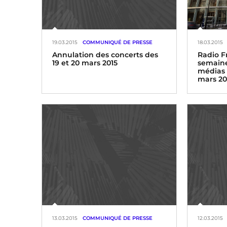
19.03.2015
COMMUNIQUÉ DE PRESSE
18.03.2015
Annulation des concerts des
Radio F
19 et 20 mars 2015
semaine
médias d
mars 20
Annulation des concerts des 19 et
20 mars 2015
Radio Fr
26ème éd
la press
l’école «
s’appren
groupe d
13.03.2015
COMMUNIQUÉ DE PRESSE
12.03.2015