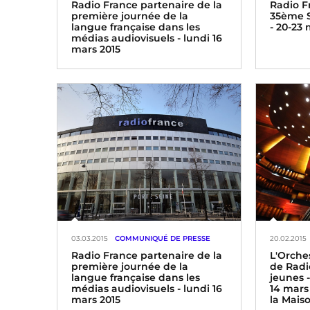
Radio France partenaire de la
Radio F
première journée de la
35ème S
langue française dans les
- 20-23 
médias audiovisuels - lundi 16
mars 2015
Radio Fr
du Livre
d’émissio
Dans le cadre de la Semaine de la
du 20 au
langue française et de la
Francophonie du 14 au 22 mars
Radio France partenaire de la
première journée de la langue
française dans les médias
audiovisuels « Dites-le en français
» le lundi 16 mars
03.03.2015
COMMUNIQUÉ DE PRESSE
20.02.2015
Radio France partenaire de la
L'Orche
première journée de la
de Radi
langue française dans les
jeunes 
médias audiovisuels - lundi 16
14 mars
mars 2015
la Mais