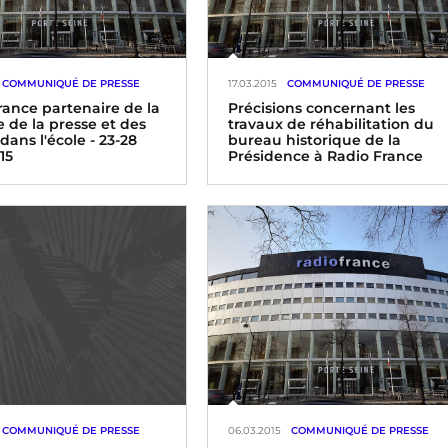
COMMUNIQUÉ DE PRESSE
17.03.2015
COMMUNIQUÉ DE PRESSE
rance partenaire de la
Précisions concernant les
 de la presse et des
travaux de réhabilitation du
ans l'école - 23-28
bureau historique de la
15
Présidence à Radio France
ance partenaire de la
Le bureau de la Présidence,
ition de la semaine de
initialement situé au 4ème étag
e et des médias dans
de la Maison de la radio, a été
 La liberté d’expression, ça
réinstallé, avant restauration, au
d » sur les antennes du
3ème étage à l’automne 2013,
u 23 au 28 mars 2015
dans le cadre des travaux de
réhabilitation.
COMMUNIQUÉ DE PRESSE
06.03.2015
COMMUNIQUÉ DE PRESSE