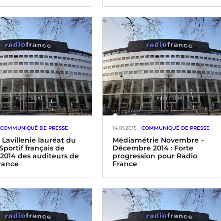
Le Conseil d’administration de
Radio France, réuni le jeudi 22
janvier 2015 sous la Présidence de
hun Chung joue pour et
Mathieu Gallet, a adopté le
jeunes les 13 et 14 mars
budget de la société pour 2015.
s à l’Auditorium de la
e la radio
COMMUNIQUÉ DE PRESSE
14.01.2015
COMMUNIQUÉ DE PRESSE
Lavillenie lauréat du
Médiamétrie Novembre –
Sportif français de
Décembre 2014 : Forte
 2014 des auditeurs de
progression pour Radio
rance
France
e l’importance accordée
Forte progression pour Radio
dans la vie du groupe et
France + de 14 millions