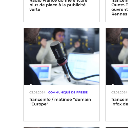
Radio France donne encore
franceinf
plus de place à la publicité
Ouest-F
verte
ouvrent 
Rennes
03.05.2024
COMMUNIQUÉ DE PRESSE
03.05.2024
franceinfo / matinée "demain
francei
l'Europe"
infox de