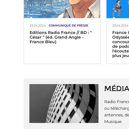
29.04.2024
COMMUNIQUÉ DE PRESSE
29.04.2024
Editions Radio France // BD : "
France I
César " (éd. Grand Angle -
Odyssée
France Bleu)
concour
de podc
l'écoute
plus je
P
a
g
i
MÉDI
n
a
Radio France
t
i
ou télécharg
o
antennes, de
n
Musique.