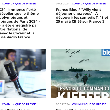
COMMUNIQUÉ DE PRESSE
07.05.2024
COMMUNIQUÉ DE PRESSE
024 : Immense fierté
France Bleu / "Willy vient
 dévoiler que le thème
déjeuner chez vous"_ A
x olympiques et
découvrir les samedis 11, 18 et
piques de Paris 2024 «
25 mai à 12h55 sur France 3
» a été enregistré par
stre National de
 avec le Chœur et la
e de Radio France
COMMUNIQUÉ DE PRESSE
06.05.2024
COMMUNIQUÉ DE PRESSE