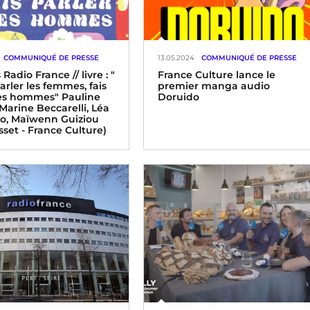
COMMUNIQUÉ DE PRESSE
13.05.2024
COMMUNIQUÉ DE PRESSE
 Radio France // livre : "
France Culture lance le
arler les femmes, fais
premier manga audio
les hommes" Pauline
Doruido
Marine Beccarelli, Léa
o, Maïwenn Guiziou
sset - France Culture)