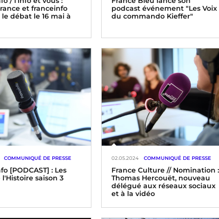
o / l'info et vous :
France Bleu lance son
rance et franceinfo
podcast événement "Les Voix
le débat le 16 mai à
du commando Kieffer"
COMMUNIQUÉ DE PRESSE
02.05.2024
COMMUNIQUÉ DE PRESSE
nfo [PODCAST] : Les
France Culture // Nomination 
 l'Histoire saison 3
Thomas Hercouët, nouveau
délégué aux réseaux sociaux
et à la vidéo