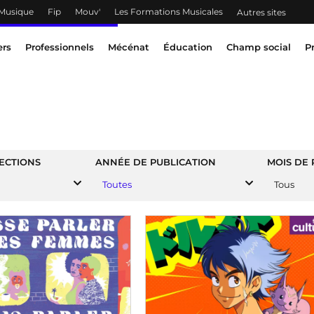
 Musique
Fip
Mouv'
Les Formations Musicales
Autres sites
ers
Professionnels
Mécénat
Éducation
Champ social
P
ECTIONS
ANNÉE DE PUBLICATION
MOIS DE 
Toutes
Tous