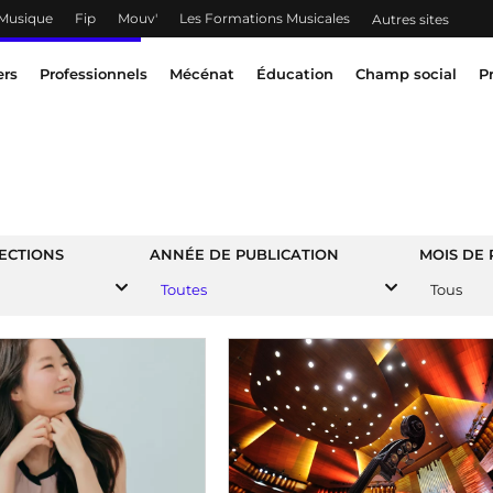
 Musique
Fip
Mouv'
Les Formations Musicales
Autres sites
ers
Professionnels
Mécénat
Éducation
Champ social
P
ECTIONS
ANNÉE DE PUBLICATION
MOIS DE 
Toutes
Tous