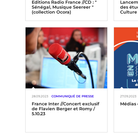
Editions Radio France //CD : "
Lancem
Sénégal, Musique Seereer "
des étu
(collection Ocora)
Culture
28.09.2023
COMMUNIQUÉ DE PRESSE
27.09.2023
France Inter //Concert exclusif
Médias 
de Flavien Berger et Romy /
5.10.23