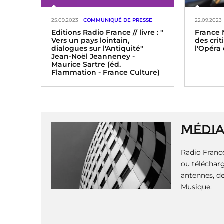
25.09.2023
COMMUNIQUÉ DE PRESSE
22.09.2023
Editions Radio France // livre : "
France 
Vers un pays lointain,
des cri
dialogues sur l'Antiquité"
l'Opéra
Jean-Noël Jeanneney -
Maurice Sartre (éd.
Flammation - France Culture)
P
a
g
i
MÉDI
n
a
Radio France
t
i
ou télécharg
o
antennes, de
n
Musique.