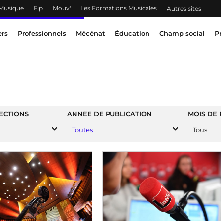
 Musique
Fip
Mouv'
Les Formations Musicales
Autres sites
ers
Professionnels
Mécénat
Éducation
Champ social
P
ECTIONS
ANNÉE DE PUBLICATION
MOIS DE 
Toutes
Tous