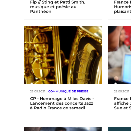
Fip // Sting et Patti Smith,
France 
musique et poésie au
Humoris
Panthéon
plaisan
23.09.2021
COMMUNIQUÉ DE PRESSE
23.09.2021
CP - Hommage à Miles Davis -
France I
Lancement des concerts Jazz
affiche 
à Radio France ce samedi
Sue et 