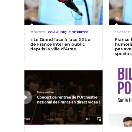
21.09.2021
COMMUNIQUÉ DE PRESSE
20.09.2021
« Le Grand face à face XXL »
France 
de France Inter en public
humoris
depuis la ville d’Arras
pas ave
spectacl
« Le Grand face à face XXL » en
public depuis la ville d’Arras
samedi 25 septembre 2021 de 12h
à 14h