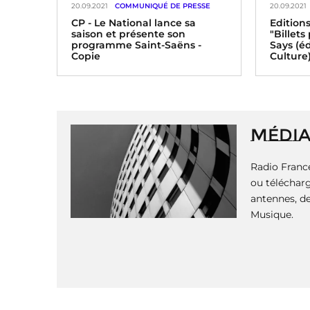
20.09.2021
COMMUNIQUÉ DE PRESSE
20.09.2021
CP - Le National lance sa
Editions
saison et présente son
"Billets
programme Saint-Saëns -
Says (é
Copie
Culture
P
a
g
i
MÉDI
n
a
Radio France
t
i
ou télécharg
o
antennes, de
n
Musique.