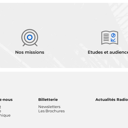
Nos missions
Etudes et audienc
z-nous
Billetterie
Actualités Radi
Q
Newsletters
e
Les Brochures
thique