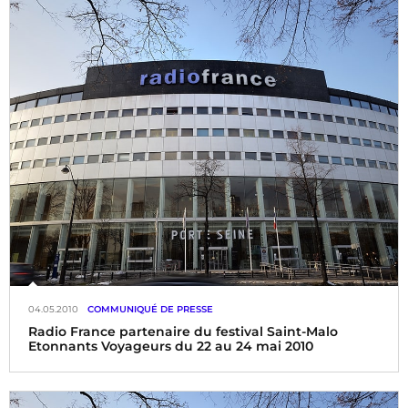
Jean-François Latour, directeur des programmes du Mouv’
Sur proposition d’Hervé Riesen, directeur du Mouv’, Jean-
Luc Hees, Président-directeur général de Radio France a
nommé :
04.05.2010
COMMUNIQUÉ DE PRESSE
Radio France partenaire du festival Saint-Malo
Etonnants Voyageurs du 22 au 24 mai 2010