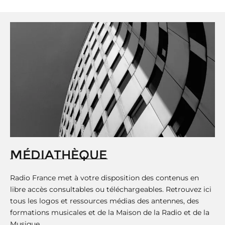
i
n
a
t
i
o
n
MÉDIATHÈQUE
Radio France met à votre disposition des contenus en
libre accès consultables ou téléchargeables. Retrouvez ici
tous les logos et ressources médias des antennes, des
formations musicales et de la Maison de la Radio et de la
Musique.