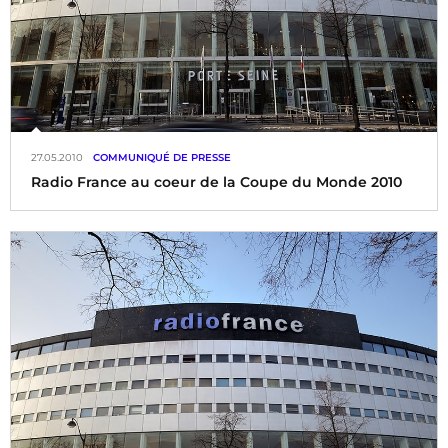
27.05.2010
COMMUNIQUÉ DE PRESSE
Radio France au coeur de la Coupe du Monde 2010
En direct d’Afrique du Sud, les stations de Radio France
proposent aux auditeurs une immersion totale dans l’un
des rendez-vous majeurs du monde du football : suivi
quotidien de tous les matches de la Coupe du Monde sur le
sol africain, analyses,