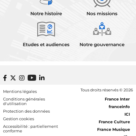
Notre histoire
Nos missions
Etudes et audiences
Notre gouvernance
Footer bottom
Tous droits réservés © 2026
Mentions légales
[RDF] Pied de page - Mobile
Conditions générales
France Inter
d'utilisation
franceinfo
Protection des données
ICI
Gestion cookies
France Culture
Accessibilité : partiellement
France Musique
conforme