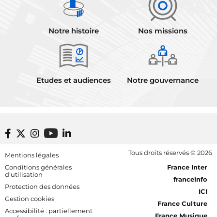
Notre histoire
Nos missions
Etudes et audiences
Notre gouvernance
Footer bottom
Tous droits réservés © 2026
Mentions légales
[RDF] Pied de page - Mobile
Conditions générales
France Inter
d'utilisation
franceinfo
Protection des données
ICI
Gestion cookies
France Culture
Accessibilité : partiellement
France Musique