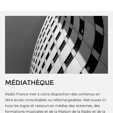
g
i
n
a
t
i
o
n
MÉDIATHÈQUE
Radio France met à votre disposition des contenus en
libre accès consultables ou téléchargeables. Retrouvez ici
tous les logos et ressources médias des antennes, des
formations musicales et de la Maison de la Radio et de la